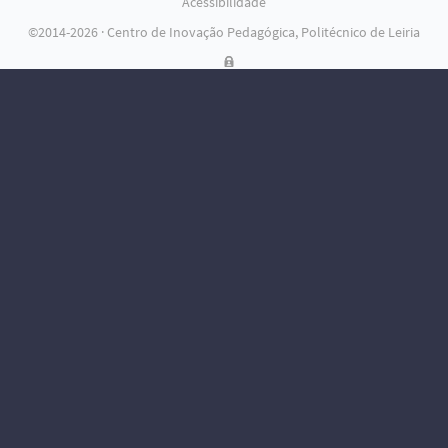
Acessibilidade
Outras ligações
©2014-2026 · Centro de Inovação Pedagógica, Politécnico de Leiria