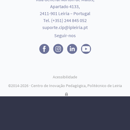
Apartado 4133,
2411-901 Leiria – Portugal
Tel. (+351) 244 845 052
suporte.cip@ipleiria.pt
Seguir-nos
Acessibilidade
Outras ligações
©2014-2026 · Centro de Inovação Pedagógica, Politécnico de Leiria